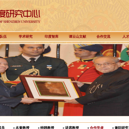
队伍
学术研究
印度智库
谭云山文献
合作交流
人
成员
名誉教授
特聘教授
讲席教授
合作学者
兼职研究